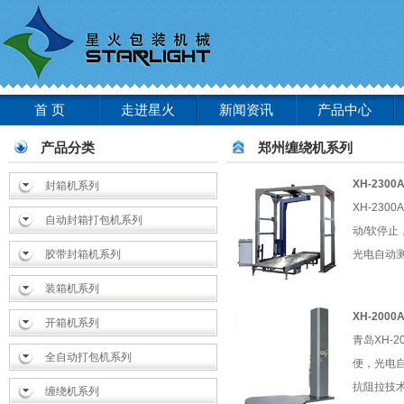
首 页
走进星火
新闻资讯
产品中心
产品分类
郑州缠绕机系列
XH-23
封箱机系列
XH-23
自动封箱打包机系列
动/软停
胶带封箱机系列
光电自动测
装箱机系列
XH-200
开箱机系列
青岛XH-
全自动打包机系列
便，光电
抗阻拉技术
缠绕机系列