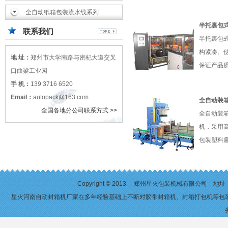
全自动纸箱包装流水线系列
半托裹包
联系我们
半托裹包
构紧凑、
地 址：
郑州市大学南路与密杞大道交叉
保证产品质量
口曲梁工业园
手 机：
139 3716 6520
Email：
autopack@163.com
全自动装
全国各地分公司联系方式 >>
全自动装
机，采用
包装塑料扁
Copyright © 2013 郑州星火包装机械有限公司 
星火河南自动封箱机厂家在多年经验基础上不断对
胶带封箱机
、
封箱打包机
等包