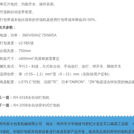
•单芯片电控，功能齐全、操作容易。
•可选购自动送带装置。
•打包带成本低比现有的市场机器使用打包带成本降低30-50%。
技术参数：
•电源，功率： 380V/50HZ 750W/5A
•打包速度： ≤2.5秒/道
•台面高度： 750mm
•框架尺寸： ≥800mm*高度根据需要定
•捆扎形式： 平行1～到道，方式有点动、手动连打、连打、球开关、脚踏开关
•适用包带： 厚（0.55～1.2）mm*宽（9～15）mm（实际按用户定制）
•电器配置： LG“PLC”控制、法国“TE”、日本“OMRON”、“ZIK"电器适合特别宽的物品
上一篇：
XH-101B全自动打包机
下一篇：
XH-105B全自动穿剑式打包机
 2013 郑州星火包装机械有限公司 地址：郑州市大学南路与密杞大道交叉口曲梁工业园 电话：1
封箱机
、
封箱打包机
等包装设备进行改进及新产品开发，提供高品质的
郑州封箱机
及