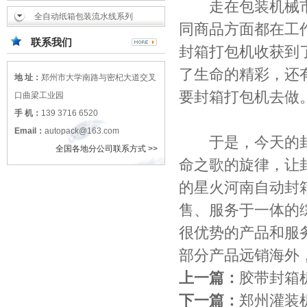
走在包装机械市
全自动纸箱包装流水线系列
同商品方面都在工
联系我们
封箱打包机收获到
了生命的精彩，还
地 址：
郑州市大学南路与密杞大道交叉
要封箱打包机去做
口曲梁工业园
手 机：
139 3716 6520
Email：
autopack@163.com
于是，今天的封
全国各地分公司联系方式 >>
命之歌的旋律，让
的星火河南自动封
售、服务于一体的
很优势的产品和服
部分产品远销海外
上一篇：
胶带封箱
下一篇：
郑州灌装